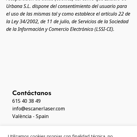
Urbana S.L. dispone del consentimiento del usuario para
el uso de las mismas tal y como establece el artículo 22 de
la Ley 34/2002, de 11 de julio, de Servicios de la Sociedad
de la Información y Comercio Electrónico (LSSI-CE).
Contáctanos
615 40 38 49
info@escanerlaser.com
València - Spain
Política de Privacidad y Aviso Legal
Utilizamos cookies propias con finalidad técnica, no